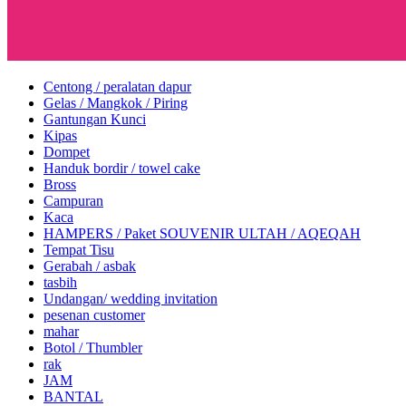
Centong / peralatan dapur
Gelas / Mangkok / Piring
Gantungan Kunci
Kipas
Dompet
Handuk bordir / towel cake
Bross
Campuran
Kaca
HAMPERS / Paket SOUVENIR ULTAH / AQEQAH
Tempat Tisu
Gerabah / asbak
tasbih
Undangan/ wedding invitation
pesenan customer
mahar
Botol / Thumbler
rak
JAM
BANTAL