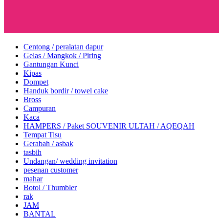
Centong / peralatan dapur
Gelas / Mangkok / Piring
Gantungan Kunci
Kipas
Dompet
Handuk bordir / towel cake
Bross
Campuran
Kaca
HAMPERS / Paket SOUVENIR ULTAH / AQEQAH
Tempat Tisu
Gerabah / asbak
tasbih
Undangan/ wedding invitation
pesenan customer
mahar
Botol / Thumbler
rak
JAM
BANTAL