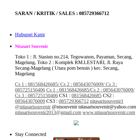
SARAN / KRITIK / SALES : 085729366712
Hubungi Kami
Nitasari Souvenir
Toko 1 : Jl. Stasiun no.214, Tegowanon, Payaman, Secang,
Magelang, Toko 2 : Komplek RM.LESTARI, Jl. Raya
Secang-Magelang ( Utara pom bensin ) kec. Secang,
Magelang
Cs 1 : 081568426685/ Cs 2 : 085643076009/ Cs 3 :
085725150406
Cs 1 : 081568426685/Cs 2 : 085643076009/
Cs 3 : 085725150406
CS1 :
081568426685
CS2 :
085643076009
CS3 :
085729366712
nitasarisouvenir1
@nitasarisouvenir
@nisouvenir
nitasarisouvenir@yahoo.com
nitasarisouvenir2013@gmail.com
www.nitasarisouvenir.com
Stay Connected