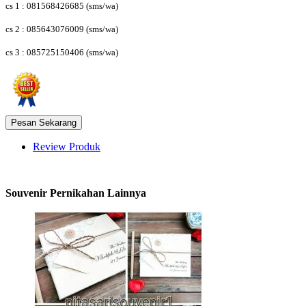
cs 1 : 081568426685 (sms/wa)
cs 2 : 085643076009
(sms/wa)
cs 3 : 085725150406
(sms/wa)
Review Produk
Souvenir Pernikahan Lainnya