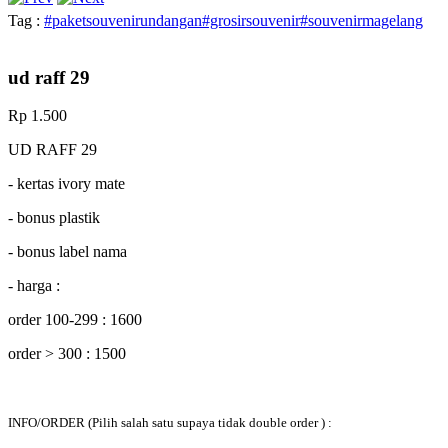
Tag :
#paketsouvenirundangan#grosirsouvenir#souvenirmagelang
ud raff 29
Rp 1.500
UD RAFF 29
- kertas ivory mate
- bonus plastik
- bonus label nama
- harga :
order 100-299 : 1600
order > 300 : 1500
INFO/ORDER
(Pilih salah satu supaya tidak double order ) :