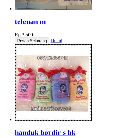
telenan m
Rp 3.500
Detail
handuk bordir s bk