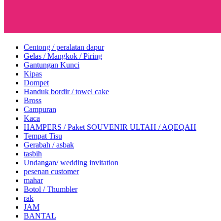
Centong / peralatan dapur
Gelas / Mangkok / Piring
Gantungan Kunci
Kipas
Dompet
Handuk bordir / towel cake
Bross
Campuran
Kaca
HAMPERS / Paket SOUVENIR ULTAH / AQEQAH
Tempat Tisu
Gerabah / asbak
tasbih
Undangan/ wedding invitation
pesenan customer
mahar
Botol / Thumbler
rak
JAM
BANTAL