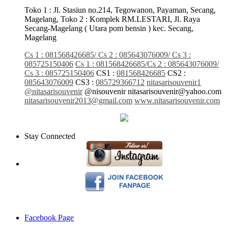
Toko 1 : Jl. Stasiun no.214, Tegowanon, Payaman, Secang,
Magelang, Toko 2 : Komplek RM.LESTARI, Jl. Raya
Secang-Magelang ( Utara pom bensin ) kec. Secang,
Magelang
Cs 1 : 081568426685/ Cs 2 : 085643076009/ Cs 3 :
085725150406
Cs 1 : 081568426685/Cs 2 : 085643076009/
Cs 3 : 085725150406
CS1 :
081568426685
CS2 :
085643076009
CS3 :
085729366712
nitasarisouvenir1
@nitasarisouvenir
@nisouvenir
nitasarisouvenir@yahoo.com
nitasarisouvenir2013@gmail.com
www.nitasarisouvenir.com
Stay Connected
Facebook Page