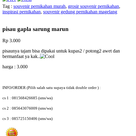
Tag :
souvenir pernikahan murah
,
grosir souvenir pernikahan
,
inspirasi pernikahan
,
souvenir gedung pernikahan magelang
pisau gapla sarung marun
Rp 3.000
pisaunya tajam bisa dipakai untuk kupas2 / potong2 awet dan
bermanfaat ya kak..
harga : 3.000
INFO/ORDER
(Pilih salah satu supaya tidak double order ) :
cs 1 : 081568426685 (sms/wa)
cs 2 : 085643076009
(sms/wa)
cs 3 : 085725150406
(sms/wa)